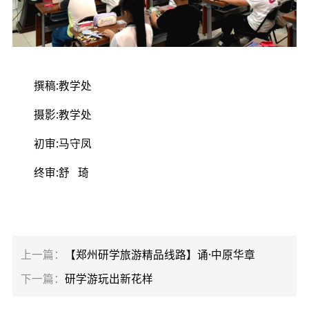
撰稿:教学处
摄影:教学处
初审:马守凤
终审:舒 琦
上一篇：
【郑州研学旅游精品线路】诵·中原华章
下一篇：
研学游玩出新花样