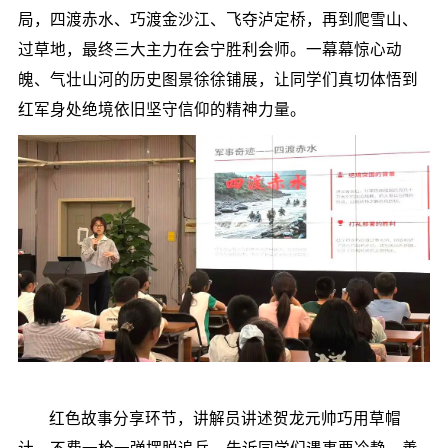
局，四渡赤水、巧渡金沙江、飞夺泸定桥，再到爬雪山、
过草地，最终三大主力在会宁胜利会师。一幕幕惊心动
魄、气壮山河的历史图景徐徐铺展，让同学们真切体悟到
红军身处绝境依旧坚守信仰的精神力量。
红色故事分享环节，讲解员讲述贺龙元帅巧用草帽
计，不费一枪一弹摆脱追兵，告诉同学们遇事要冷静，善