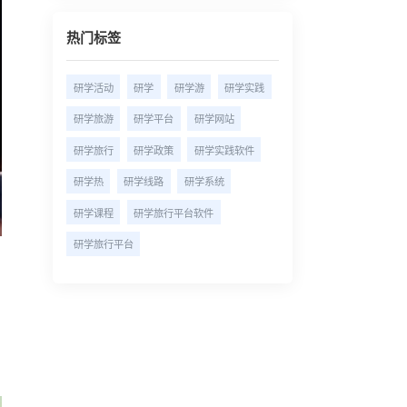
热门标签
研学活动
研学
研学游
研学实践
研学旅游
研学平台
研学网站
研学旅行
研学政策
研学实践软件
研学热
研学线路
研学系统
研学课程
研学旅行平台软件
研学旅行平台
”