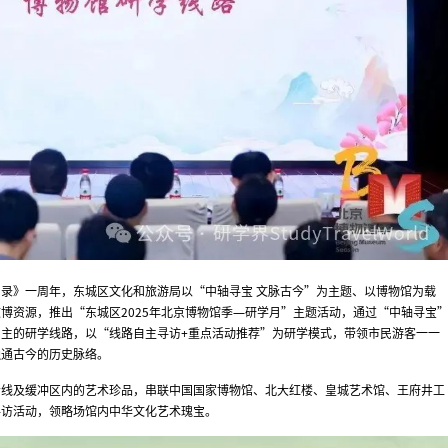
录》一周年，东城区文化和旅游局以“中轴寻宝 文脉古今”为主题、以博物馆为载
博资源，推出“东城区2025年北京博物馆季—研学月”主题活动，通过“中轴寻宝
主的研学线路，以“线路自主寻访+重点活动推荐”为研学模式，带领市民游客一一
融通古今的历史脉络。
沿线及缓冲区内的艺术珍品，串联中国国家博物馆、北大红楼、皇城艺术馆、王府井工
寻访活动，领略场馆内中华文化艺术瑰宝。