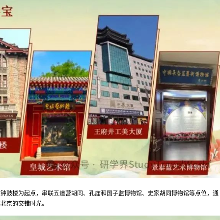
点钟鼓楼为起点，串联五道营胡同、孔庙和国子监博物馆、史家胡同博物馆等点位，通
都北京的交错时光。