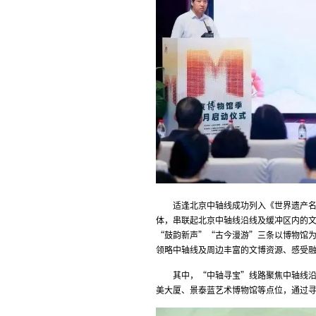
适逢北京中轴线成功列入《世界遗产名
体，串联起北京中轴线沿线及缓冲区内的文
“鼓韵新声”“古今漫游”三条以博物馆为
领略中轴线及周边丰富的文博资源、感受
其中，“中轴寻宝”线路聚焦中轴线
美大厦、景泰蓝艺术博物馆等点位，通过