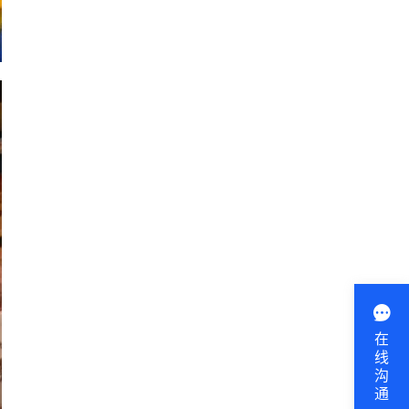
在
线
沟
通