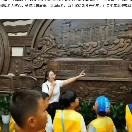
物理实验为核心，通过科普展览、互动体验、动手实验等多元形式，让青少年沉浸式解