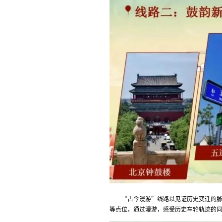
“古今漫游”线路以见证历史变迁的
等点位，通过漫游，感受历史车轮轨迹的